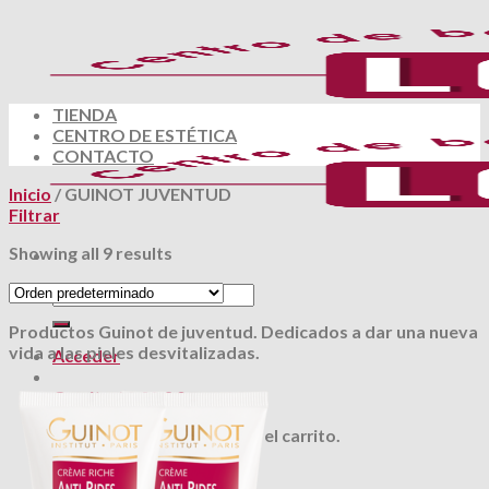
Skip
to
content
TIENDA
CENTRO DE ESTÉTICA
CONTACTO
Inicio
/
GUINOT JUVENTUD
Filtrar
Showing all 9 results
Buscar
por:
Productos Guinot de juventud. Dedicados a dar una nueva
vida a las pieles desvitalizadas.
Acceder
Carrito /
0.00
€
0
No hay productos en el carrito.
0